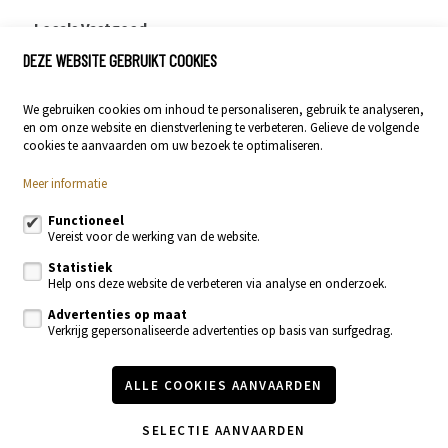
Locals Vastgoed
DEZE WEBSITE GEBRUIKT COOKIES
Stationsstraat 29
9400 Ninove
We gebruiken cookies om inhoud te personaliseren, gebruik te analyseren,
054 23 53 83
en om onze website en dienstverlening te verbeteren. Gelieve de volgende
info@localsvastgoed.be
cookies te aanvaarden om uw bezoek te optimaliseren.
Meer informatie
Volg ons op:
Functioneel
Vereist voor de werking van de website.
Statistiek
Help ons deze website de verbeteren via analyse en onderzoek.
Advertenties op maat
Verkrijg gepersonaliseerde advertenties op basis van surfgedrag.
Te koop
Te huur
Nieuwbouw
Recente realisaties
ALLE COOKIES AANVAARDEN
Contacteer ons
Onze diensten
Vastgoednieuws & blog
SELECTIE AANVAARDEN