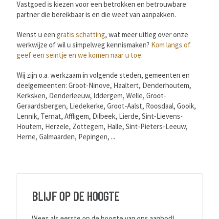
Vastgoed is kiezen voor een betrokken en betrouwbare
partner die bereikbaar is en die weet van aanpakken.
Wenst u een
gratis schatting
, wat meer uitleg over onze
werkwijze of wil u simpelweg kennismaken?
Kom langs of
geef een seintje en we komen naar u toe.
Wij zijn o.a. werkzaam in volgende steden, gemeenten en
deelgemeenten: Groot-Ninove, Haaltert, Denderhoutem,
Kerksken, Denderleeuw, Iddergem, Welle, Groot-
Geraardsbergen, Liedekerke, Groot-Aalst, Roosdaal, Gooik,
Lennik, Ternat, Affligem, Dilbeek, Lierde, Sint-Lievens-
Houtem, Herzele, Zottegem, Halle, Sint-Pieters-Leeuw,
Herne, Galmaarden, Pepingen, ...
BLIJF OP DE HOOGTE
Wees als eerste op de hoogte van ons aanbod!