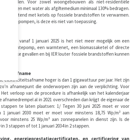
dement gelden. Voor zowel woongebouwen als niet-residentiële
gssystemen met water als afgiftemedium minimaal 130% bedragen.
om uitsluitend met ketels op fossiele brandstoffen te verwarmen.
twarmtepompen, is deze eis niet van toepassing.
nvraag vanaf 1 januari 2025 is het niet meer mogelijk om een
t een warmtepomp, een warmtenet, een biomassaketel of directe
specifieke gevallen en bij IER louter fossiele brandstoffen kunnen
iciteitsafname
 elektriciteitsafname hoger is dan 1 gigawattuur per jaar. Het zijn
o’n afnamepunt die onderworpen zijn aan de verplichting. Voor
Het verloop van de procedure is afhankelijk van het kalenderjaar
de afnamedrempel al in 2021 overschreden dan krijgt de eigenaar de
3 stappen te laten plaatsen: 1/ Tegen 30 juni 2025 moet er voor
en 1 januari 2030 moet er moet voor minstens 18,75 Wp/m² aan
 voor minstens 25 Wp/m² aan zonnepanelen in dienst zijn. Is de
n 3 stappen of tot 1 januari 2034 in 2 stappen.
ing, energieprestatiecertificaten, en certificering van