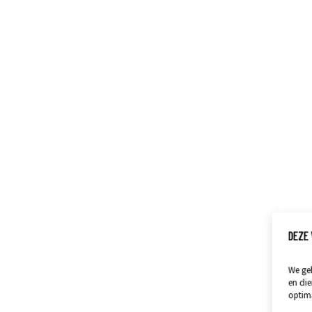
DEZE 
We geb
en die
optima