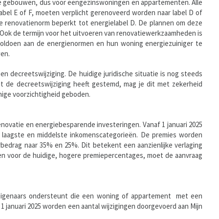
tiële gebouwen, dus voor eengezinswoningen en appartementen. Alle
bel E of F, moeten verplicht gerenoveerd worden naar label D of
hte renovatienorm beperkt tot energielabel D. De plannen om deze
. Ook de termijn voor het uitvoeren van renovatiewerkzaamheden is
te voldoen aan de energienormen en hun woning energiezuiniger te
wen.
een decreetswijziging. De huidige juridische situatie is nog steeds
nt de decreetswijziging heeft gestemd, mag je dit met zekerheid
 enige voorzichtigheid geboden.
novatie en energiebesparende investeringen. Vanaf 1 januari 2025
 laagste en middelste inkomenscategorieën. De premies worden
rbedrag naar 35% en 25%. Dit betekent een aanzienlijke verlaging
en voor de huidige, hogere premiepercentages, moet de aanvraag
 eigenaars ondersteunt die een woning of appartement met een
 1 januari 2025 worden een aantal wijzigingen doorgevoerd aan Mijn