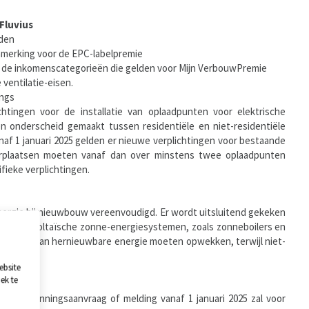
 Fluvius
rden
nmerking voor de EPC-labelpremie
 de inkomenscategorieën die gelden voor Mijn VerbouwPremie
ventilatie-eisen.
ings
chtingen voor de installatie van oplaadpunten voor elektrische
n onderscheid gemaakt tussen residentiële en niet-residentiële
af 1 januari 2025 gelden er nieuwe verplichtingen voor bestaande
rplaatsen moeten vanaf dan over minstens twee oplaadpunten
ieke verplichtingen.
ergie bij nieuwbouw vereenvoudigd. Er wordt uitsluitend gekeken
 en fotovoltaïsche zonne-energiesystemen, zoals zonneboilers en
 kWh/m² aan hernieuwbare energie moeten opwekken, terwijl niet-
ebsite
ek te
 2025
met vergunningsaanvraag of melding vanaf 1 januari 2025 zal voor