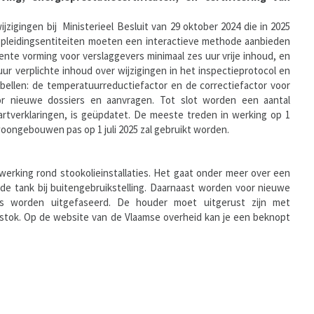
zigingen bij Ministerieel Besluit van 29 oktober 2024 die in 2025
De opleidingsentiteiten moeten een interactieve methode aanbieden
nte vorming voor verslaggevers minimaal zes uur vrije inhoud, en
ur verplichte inhoud over wijzigingen in het inspectieprotocol en
tabellen: de temperatuurreductiefactor en de correctiefactor voor
oor nieuwe dossiers en aanvragen. Tot slot worden een aantal
artverklaringen, is geüpdatet. De meeste treden in werking op 1
woongebouwen pas op 1 juli 2025 zal gebruikt worden.
 werking rond stookolieinstallaties. Het gaat onder meer over een
de tank bij buitengebruikstelling. Daarnaast worden voor nieuwe
tjes worden uitgefaseerd. De houder moet uitgerust zijn met
ilstok. Op de website van de Vlaamse overheid kan je een beknopt