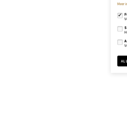
Meer i
F
V
S
H
A
V
AL