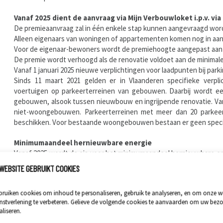
Vanaf 2025 dient de aanvraag via Mijn Verbouwloket i.p.v. via
De premieaanvraag zal in één enkele stap kunnen aangevraagd wo
Alleen eigenaars van woningen of appartementen komen nog in aa
Voor de eigenaar-bewoners wordt de premiehoogte aangepast aan
De premie wordt verhoogd als de renovatie voldoet aan de minimale 
Vanaf 1 januari 2025 nieuwe verplichtingen voor laadpunten bij park
Sinds 11 maart 2021 gelden er in Vlaanderen specifieke verpli
voertuigen op parkeerterreinen van gebouwen. Daarbij wordt ee
gebouwen, alsook tussen nieuwbouw en ingrijpende renovatie. Van
niet-woongebouwen. Parkeerterreinen met meer dan 20 parkee
beschikken. Voor bestaande woongebouwen bestaan er geen specif
Minimumaandeel hernieuwbare energie
Vanaf 2025 wordt de eis voor het minimumaandeel hernieuwbare en
naar de eigen productie van hernieuwbare energie via thermische
WEBSITE GEBRUIKT COOKIES
zonnepanelen. Voor nieuwbouwwoningen geldt dat zij minimaal 15
residentiële eenheden minimaal 20 kWh/m² moeten behalen.
ruiken cookies om inhoud te personaliseren, gebruik te analyseren, en om onze w
nstverlening te verbeteren. Gelieve de volgende cookies te aanvaarden om uw bezo
Minimaal installatierendement voor nieuwbouw en IER vanaf
liseren.
Bij nieuwbouw en bij ingrijpende energetische renovaties (IER) 