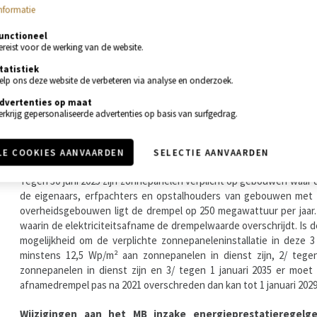
centrale verwarmingsinstallaties een minimaal installatieren
nformatie
gebouwen moet het installatierendement van centrale verwarmin
Hierdoor wordt het bij nieuwbouw en IER niet langer toegestaan 
unctioneel
ereist voor de werking van de website.
Voor warmtenetten en luchtverwarmingssystemen, zoals lucht-luch
tatistiek
Geen gasaansluitingen meer bij nieuwbouw vanaf 2025
elp ons deze website de verbeteren via analyse en onderzoek.
Voor nieuwbouwprojecten met stedenbouwkundige vergunningsaa
dvertenties op maat
gasaansluiting te krijgen. De verwarming kan dan enkel nog me
erkrijg gepersonaliseerde advertenties op basis van surfgedrag.
elektrische verwarming. Het verbod houdt echter niet tegen dat in 
gebruikt worden voor verwarming.
LE COOKIES AANVAARDEN
SELECTIE AANVAARDEN
Verplichting zonnepanelen voor gebouwen met hoge elektr
Tegen 30 juni 2025 zijn zonnepanelen verplicht op gebouwen waar de
de eigenaars, erfpachters en opstalhouders van gebouwen met z
overheidsgebouwen ligt de drempel op 250 megawattuur per jaar. 
waarin de elektriciteitsafname de drempelwaarde overschrijdt. Is 
mogelijkheid om de verplichte zonnepaneleninstallatie in deze 
minstens 12,5 Wp/m² aan zonnepanelen in dienst zijn, 2/ teg
zonnepanelen in dienst zijn en 3/ tegen 1 januari 2035 er moet
afnamedrempel pas na 2021 overschreden dan kan tot 1 januari 2029 i
Wijzigingen aan het MB inzake energieprestatieregelgev