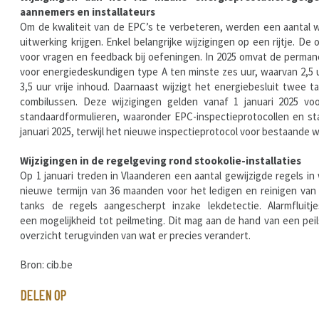
aannemers en installateurs
Om de kwaliteit van de EPC’s te verbeteren, werden een aantal wij
uitwerking krijgen. Enkel belangrijke wijzigingen op een rijtje. 
voor vragen en feedback bij oefeningen. In 2025 omvat de permane
voor energiedeskundigen type A ten minste zes uur, waarvan 2,5 u
3,5 uur vrije inhoud. Daarnaast wijzigt het energiebesluit twee 
combilussen. Deze wijzigingen gelden vanaf 1 januari 2025 v
standaardformulieren, waaronder EPC-inspectieprotocollen en st
januari 2025, terwijl het nieuwe inspectieprotocol voor bestaande 
Wijzigingen in de regelgeving rond stookolie-installaties
Op 1 januari treden in Vlaanderen een aantal gewijzigde regels in
nieuwe termijn van 36 maanden voor het ledigen en reinigen van 
tanks de regels aangescherpt inzake lekdetectie. Alarmflui
een mogelijkheid tot peilmeting. Dit mag aan de hand van een pe
overzicht terugvinden van wat er precies verandert.
Bron: cib.be
DELEN OP