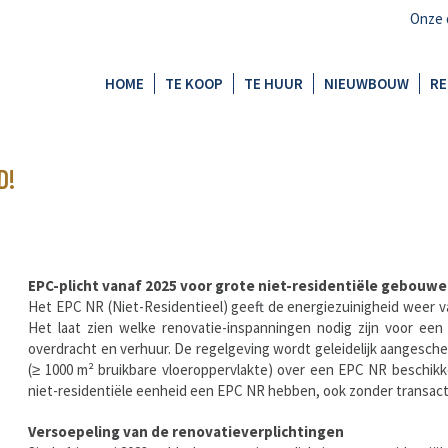
Onze 
HOME
TE KOOP
TE HUUR
NIEUWBOUW
RE
D!
EPC-plicht vanaf 2025 voor grote niet-residentiële gebou
Het EPC NR (Niet-Residentieel) geeft de energiezuinigheid weer v
Het laat zien welke renovatie-inspanningen nodig zijn voor een 
overdracht en verhuur. De regelgeving wordt geleidelijk aangescher
(≥ 1000 m² bruikbare vloeroppervlakte) over een EPC NR beschik
niet-residentiële eenheid een EPC NR hebben, ook zonder transact
‍Versoepeling van de renovatieverplichtingen