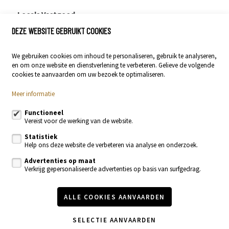
Locals Vastgoed
DEZE WEBSITE GEBRUIKT COOKIES
Stationsstraat 29
9400 Ninove
We gebruiken cookies om inhoud te personaliseren, gebruik te analyseren,
054 23 53 83
en om onze website en dienstverlening te verbeteren. Gelieve de volgende
info@localsvastgoed.be
cookies te aanvaarden om uw bezoek te optimaliseren.
Meer informatie
Volg ons op:
Functioneel
Vereist voor de werking van de website.
Statistiek
Help ons deze website de verbeteren via analyse en onderzoek.
Advertenties op maat
Verkrijg gepersonaliseerde advertenties op basis van surfgedrag.
Te koop
Te huur
Nieuwbouw
Recente realisaties
ALLE COOKIES AANVAARDEN
Contacteer ons
Onze diensten
Vastgoednieuws & blog
SELECTIE AANVAARDEN