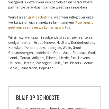
Vastgoed is kiezen voor een betrokken en betrouwbare
partner die bereikbaar is en die weet van aanpakken.
Wenst u een
gratis schatting
, wat meer uitleg over onze
werkwijze of wil u simpelweg kennismaken?
Kom langs of
geef een seintje en we komen naar u toe.
Wij zijn o.a. werkzaam in volgende steden, gemeenten en
deelgemeenten: Groot-Ninove, Haaltert, Denderhoutem,
Kerksken, Denderleeuw, Iddergem, Welle, Groot-
Geraardsbergen, Liedekerke, Groot-Aalst, Roosdaal, Gooik,
Lennik, Ternat, Affligem, Dilbeek, Lierde, Sint-Lievens-
Houtem, Herzele, Zottegem, Halle, Sint-Pieters-Leeuw,
Herne, Galmaarden, Pepingen, ...
BLIJF OP DE HOOGTE
Wees als eerste op de hoogte van ons aanbod!