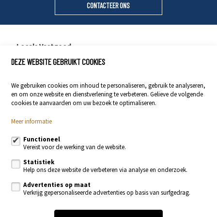
CONTACTEER ONS
Locals Vastgoed
DEZE WEBSITE GEBRUIKT COOKIES
Stationsstraat 29
9400 Ninove
We gebruiken cookies om inhoud te personaliseren, gebruik te analyseren,
054 23 53 83
en om onze website en dienstverlening te verbeteren. Gelieve de volgende
info@localsvastgoed.be
cookies te aanvaarden om uw bezoek te optimaliseren.
Meer informatie
Volg ons op:
Functioneel
Vereist voor de werking van de website.
Statistiek
Help ons deze website de verbeteren via analyse en onderzoek.
Advertenties op maat
Verkrijg gepersonaliseerde advertenties op basis van surfgedrag.
Te koop
Te huur
Nieuwbouw
Recente realisaties