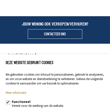
JOUW WONING OOK VERKOPEN/VERHUREN?
CONTACTEER ONS
Locals Vastgoed
DEZE WEBSITE GEBRUIKT COOKIES
Stationsstraat 29
9400 Ninove
We gebruiken cookies om inhoud te personaliseren, gebruik te analyseren,
054 23 53 83
en om onze website en dienstverlening te verbeteren. Gelieve de volgende
info@localsvastgoed.be
cookies te aanvaarden om uw bezoek te optimaliseren.
Meer informatie
Volg ons op:
Functioneel
Vereist voor de werking van de website.