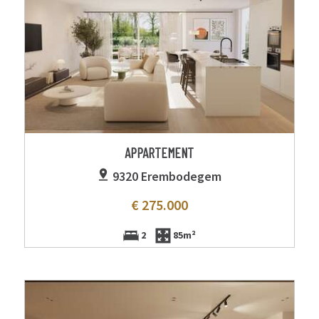
APPARTEMENT
9320 Erembodegem
€ 275.000
2
85m²