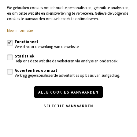
Stationsstraat 29
9400 Ninove
We gebruiken cookies om inhoud te personaliseren, gebruik te analyseren,
en om onze website en dienstverlening te verbeteren. Gelieve de volgende
054 23 53 83
cookies te aanvaarden om uw bezoek te optimaliseren.
info@localsvastgoed.be
Meer informatie
Volg ons op:
Functioneel
Vereist voor de werking van de website.
Statistiek
Help ons deze website de verbeteren via analyse en onderzoek.
Advertenties op maat
Verkrijg gepersonaliseerde advertenties op basis van surfgedrag.
Te koop
Te huur
ALLE COOKIES AANVAARDEN
Nieuwbouw
Recente realisaties
Contacteer ons
SELECTIE AANVAARDEN
Onze diensten
Vastgoednieuws & blog
Wijzig cookie voorkeuren