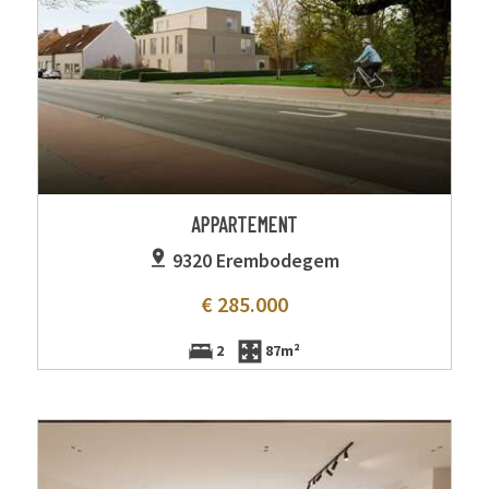
APPARTEMENT
9320 Erembodegem
€ 285.000
2
87m²