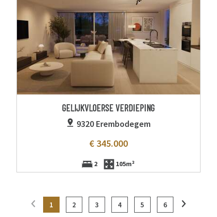
GELIJKVLOERSE VERDIEPING
9320 Erembodegem
€ 345.000
2
105m²
1
2
3
4
5
6