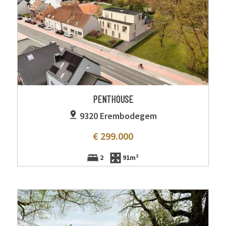
PENTHOUSE
9320 Erembodegem
€ 299.000
2
91m²