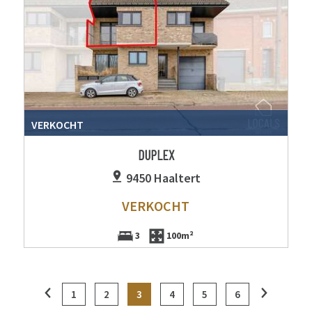
VERKOCHT
DUPLEX
9450 Haaltert
VERKOCHT
3
100m²
1
2
3
4
5
6