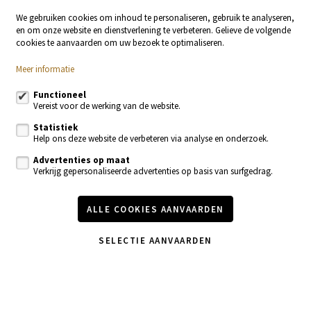
Stationsstraat 29
9400 Ninove
We gebruiken cookies om inhoud te personaliseren, gebruik te analyseren,
en om onze website en dienstverlening te verbeteren. Gelieve de volgende
054 23 53 83
cookies te aanvaarden om uw bezoek te optimaliseren.
info@localsvastgoed.be
Meer informatie
Volg ons op:
Functioneel
Vereist voor de werking van de website.
Statistiek
Help ons deze website de verbeteren via analyse en onderzoek.
Advertenties op maat
Verkrijg gepersonaliseerde advertenties op basis van surfgedrag.
Te koop
Te huur
ALLE COOKIES AANVAARDEN
Nieuwbouw
Recente realisaties
Contacteer ons
SELECTIE AANVAARDEN
Onze diensten
Vastgoednieuws & blog
Wijzig cookie voorkeuren