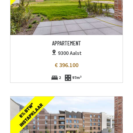
APPARTEMENT
9300 Aalst
€ 396.100
2
97m²