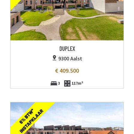
DUPLEX
9300 Aalst
€ 409.500
3
117m²