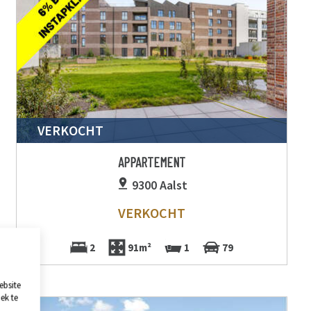
VERKOCHT
APPARTEMENT
9300 Aalst
VERKOCHT
2
91m²
1
79
ebsite
ek te