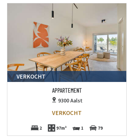
VERKOCHT
APPARTEMENT
9300 Aalst
VERKOCHT
2
97m²
1
79