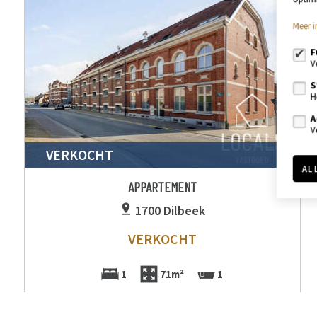
Meer i
F
V
S
H
A
V
VERKOCHT
AL
APPARTEMENT
1700 Dilbeek
VERKOCHT
1
71m²
1