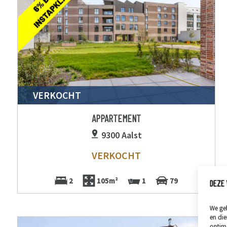
VERKOCHT
APPARTEMENT
9300 Aalst
VERKOCHT
2
105m²
1
79
DEZE 
We geb
en die
optima