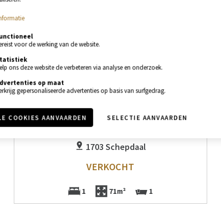
nformatie
unctioneel
ereist voor de werking van de website.
tatistiek
elp ons deze website de verbeteren via analyse en onderzoek.
dvertenties op maat
erkrijg gepersonaliseerde advertenties op basis van surfgedrag.
VERKOCHT
LE COOKIES AANVAARDEN
SELECTIE AANVAARDEN
APPARTEMENT
1703 Schepdaal
VERKOCHT
1
71m²
1