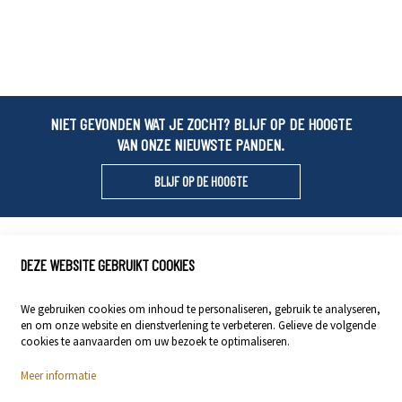
NIET GEVONDEN WAT JE ZOCHT? BLIJF OP DE HOOGTE
VAN ONZE NIEUWSTE PANDEN.
BLIJF OP DE HOOGTE
Locals Vastgoed
DEZE WEBSITE GEBRUIKT COOKIES
Stationsstraat 29
9400 Ninove
We gebruiken cookies om inhoud te personaliseren, gebruik te analyseren,
en om onze website en dienstverlening te verbeteren. Gelieve de volgende
054 23 53 83
cookies te aanvaarden om uw bezoek te optimaliseren.
info@localsvastgoed.be
Meer informatie