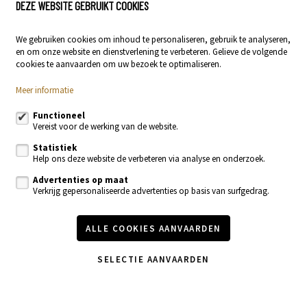
DEZE WEBSITE GEBRUIKT COOKIES
Stationsstraat 29
9400 Ninove
We gebruiken cookies om inhoud te personaliseren, gebruik te analyseren,
054 23 53 83
en om onze website en dienstverlening te verbeteren. Gelieve de volgende
info@localsvastgoed.be
cookies te aanvaarden om uw bezoek te optimaliseren.
Meer informatie
Volg ons op:
Functioneel
Vereist voor de werking van de website.
Statistiek
Help ons deze website de verbeteren via analyse en onderzoek.
Advertenties op maat
Verkrijg gepersonaliseerde advertenties op basis van surfgedrag.
Te koop
Te huur
Nieuwbouw
Recente realisaties
ALLE COOKIES AANVAARDEN
Contacteer ons
Onze diensten
Vastgoednieuws & blog
SELECTIE AANVAARDEN
Wijzig cookie voorkeuren