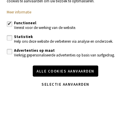
cookies te aanvaarden om uw bezoek te optimaliseren.
Meer informatie
Volg ons op:
Functioneel
Vereist voor de werking van de website.
Statistiek
Help ons deze website de verbeteren via analyse en onderzoek.
Advertenties op maat
Verkrijg gepersonaliseerde advertenties op basis van surfgedrag.
Te koop
Te huur
Nieuwbouw
Recente realisaties
ALLE COOKIES AANVAARDEN
Contacteer ons
Onze diensten
Vastgoednieuws & blog
SELECTIE AANVAARDEN
Wijzig cookie voorkeuren
voorwaarden
privacy
powered by Whise
website door FW4