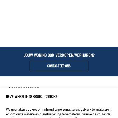
JOUW WONING OOK VERKOPEN/VERHUREN?
CONTACTEER ONS
Locals Vastgoed
DEZE WEBSITE GEBRUIKT COOKIES
Stationsstraat 29
9400 Ninove
We gebruiken cookies om inhoud te personaliseren, gebruik te analyseren,
054 23 53 83
en om onze website en dienstverlening te verbeteren. Gelieve de volgende
info@localsvastgoed.be