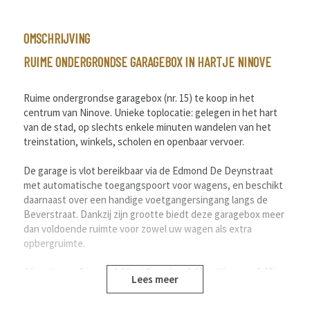
OMSCHRIJVING
RUIME ONDERGRONDSE GARAGEBOX IN HARTJE NINOVE
Ruime ondergrondse garagebox (nr. 15) te koop in het
centrum van Ninove. Unieke toplocatie: gelegen in het hart
van de stad, op slechts enkele minuten wandelen van het
treinstation, winkels, scholen en openbaar vervoer.
De garage is vlot bereikbaar via de Edmond De Deynstraat
met automatische toegangspoort voor wagens, en beschikt
daarnaast over een handige voetgangersingang langs de
Beverstraat. Dankzij zijn grootte biedt deze garagebox meer
dan voldoende ruimte voor zowel uw wagen als extra
opbergruimte.
Afmetingen: Diepte: 6,80m / Breedte: 2,80m / Hoogte: 2,05m
Lees meer
Voor meer informatie of een bezoek: 054 23 53 83 of