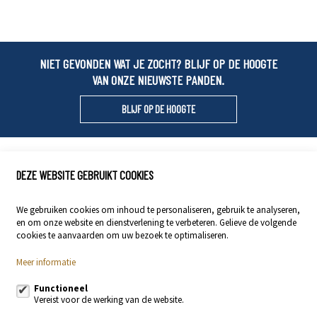
NIET GEVONDEN WAT JE ZOCHT? BLIJF OP DE HOOGTE
VAN ONZE NIEUWSTE PANDEN.
BLIJF OP DE HOOGTE
Locals Vastgoed
DEZE WEBSITE GEBRUIKT COOKIES
Stationsstraat 29
9400 Ninove
We gebruiken cookies om inhoud te personaliseren, gebruik te analyseren,
en om onze website en dienstverlening te verbeteren. Gelieve de volgende
054 23 53 83
cookies te aanvaarden om uw bezoek te optimaliseren.
info@localsvastgoed.be
Meer informatie
Volg ons op:
Functioneel
Vereist voor de werking van de website.