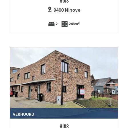
HUIS
9400 Ninove
2
248m²
VERHUURD
HUIS