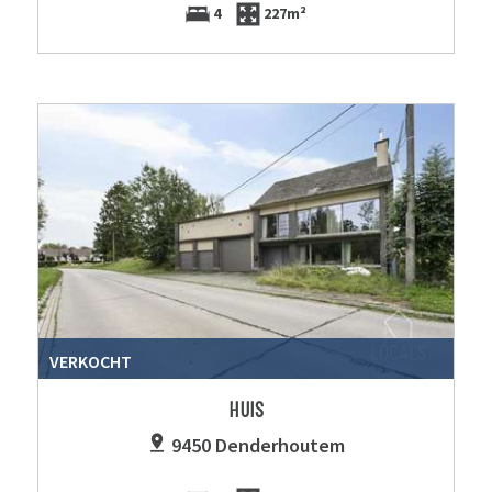
4
227m²
VERKOCHT
HUIS
9450 Denderhoutem