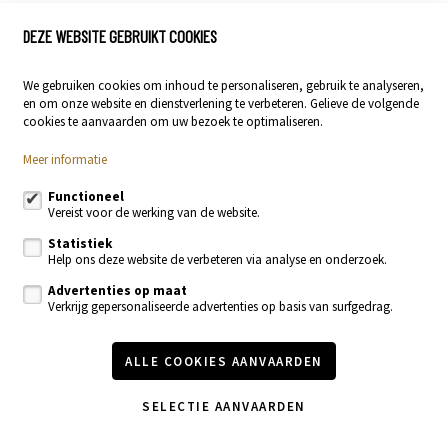
DEZE WEBSITE GEBRUIKT COOKIES
We gebruiken cookies om inhoud te personaliseren, gebruik te analyseren,
en om onze website en dienstverlening te verbeteren. Gelieve de volgende
cookies te aanvaarden om uw bezoek te optimaliseren.
Meer informatie
Functioneel
Vereist voor de werking van de website.
VERKOCHT
Statistiek
Help ons deze website de verbeteren via analyse en onderzoek.
APPARTEMENT
Advertenties op maat
Verkrijg gepersonaliseerde advertenties op basis van surfgedrag.
9420 Erpe-Mere
ALLE COOKIES AANVAARDEN
2
115m²
SELECTIE AANVAARDEN