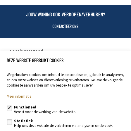
JOUW WONING OOK VERKOPEN/VERHUREN?
CONTACTEER ONS
Locals Vastgoed
DEZE WEBSITE GEBRUIKT COOKIES
Stationsstraat 29
9400 Ninove
We gebruiken cookies om inhoud te personaliseren, gebruik te analyseren,
054 23 53 83
en om onze website en dienstverlening te verbeteren. Gelieve de volgende
info@localsvastgoed.be
cookies te aanvaarden om uw bezoek te optimaliseren.
Meer informatie
Volg ons op:
Functioneel
Vereist voor de werking van de website.
Statistiek
Help ons deze website de verbeteren via analyse en onderzoek.